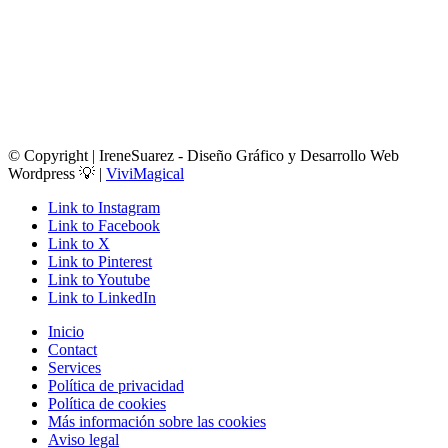
© Copyright | IreneSuarez - Diseño Gráfico y Desarrollo Web
Wordpress 💡​ |
ViviMagical
Link to Instagram
Link to Facebook
Link to X
Link to Pinterest
Link to Youtube
Link to LinkedIn
Inicio
Contact
Services
Política de privacidad
Política de cookies
Más información sobre las cookies
Aviso legal